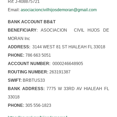
Rif: J-408875721
Email:
asociacioncivilhijosdemoran@gmail.com
BANK ACCOUNT BB&T
BENEFICIARY
: ASOCIACION CIVIL HIJOS DE
MORAN Inc
ADDRESS:
3144 WEST 81 ST HIALEAH FL 33018
PHONE:
786 663 5051
ACCOUNT NUMBER:
0000246648905
ROUTING NUMBER:
263191387
SWIFT:
BRBTUS33
BANK ADDRESS:
7775 W 33RD AV HIALEAH FL
33018
PHONE:
305 556-1823