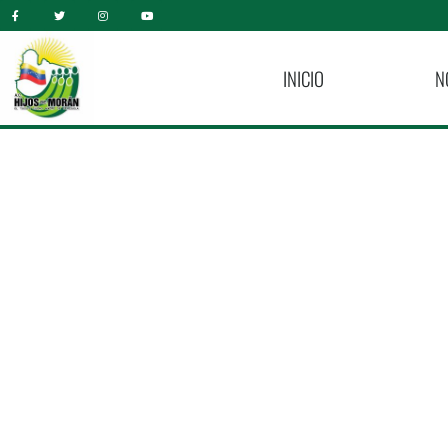
INICIO
N
Sigue La Ayuda In
Pacientes Del Hosp
Tocuyo.