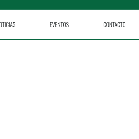
OTICIAS
EVENTOS
CONTACTO
tegral A
ital De El