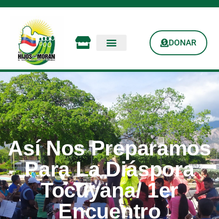
DONAR
Así Nos Preparamos
Para La Diáspora
Tocuyana/ 1er
Encuentro