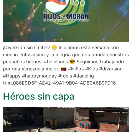
¡Diversión sin límites! 😁 Iniciamos esta semana con
mucho entusiasmo y la alegría que nos brindan nuestros
pequeños héroes. #felizlunes 😎 Seguimos trabajando
por una Venezuela mejor. 🇻🇪 #Niños #Kids #diversion
#Happy #happymonday #reels #dancing
trim.086E9D5F-AE42-49A1-9B04-AD80A6B9FD16
Héroes sin capa