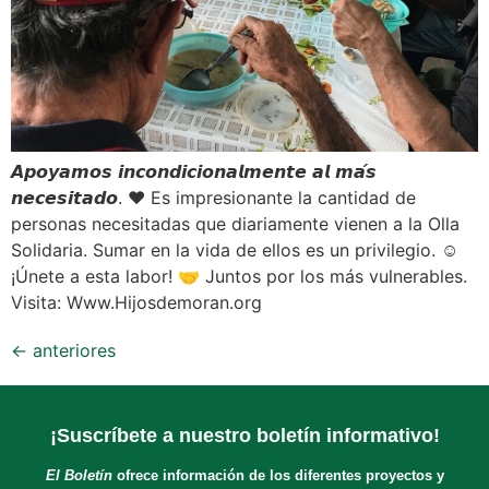
𝘼𝙥𝙤𝙮𝙖𝙢𝙤𝙨 𝙞𝙣𝙘𝙤𝙣𝙙𝙞𝙘𝙞𝙤𝙣𝙖𝙡𝙢𝙚𝙣𝙩𝙚 𝙖𝙡 𝙢𝙖́𝙨
𝙣𝙚𝙘𝙚𝙨𝙞𝙩𝙖𝙙𝙤. ❤️ Es impresionante la cantidad de
personas necesitadas que diariamente vienen a la Olla
Solidaria. Sumar en la vida de ellos es un privilegio. ☺️
¡Únete a esta labor! 🤝 Juntos por los más vulnerables.
Visita: Www.Hijosdemoran.org
←
anteriores
¡Suscríbete a nuestro boletín informativo!
El Boletín
ofrece información de los diferentes proyectos y