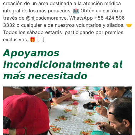
creación de un área destinada a la atención médica
integral de los más pequeños. 🏥 Obtén un cartón a
través de @hijosdemoranve, WhatsApp +58 424 596
3332 o cualquier a de nuestros voluntarios y aliados. 🤝
Todos los sábado estarás participando por premios
exclusivos. 🎁 […]
𝘼𝙥𝙤𝙮𝙖𝙢𝙤𝙨
𝙞𝙣𝙘𝙤𝙣𝙙𝙞𝙘𝙞𝙤𝙣𝙖𝙡𝙢𝙚𝙣𝙩𝙚 𝙖𝙡
𝙢𝙖́𝙨 𝙣𝙚𝙘𝙚𝙨𝙞𝙩𝙖𝙙𝙤