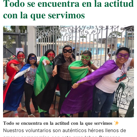
𝐓𝐨𝐝𝐨 𝐬𝐞 𝐞𝐧𝐜𝐮𝐞𝐧𝐭𝐫𝐚 𝐞𝐧 𝐥𝐚 𝐚𝐜𝐭𝐢𝐭𝐮𝐝
𝐜𝐨𝐧 𝐥𝐚 𝐪𝐮𝐞 𝐬𝐞𝐫𝐯𝐢𝐦𝐨𝐬
𝐓𝐨𝐝𝐨 𝐬𝐞 𝐞𝐧𝐜𝐮𝐞𝐧𝐭𝐫𝐚 𝐞𝐧 𝐥𝐚 𝐚𝐜𝐭𝐢𝐭𝐮𝐝 𝐜𝐨𝐧 𝐥𝐚 𝐪𝐮𝐞 𝐬𝐞𝐫𝐯𝐢𝐦𝐨𝐬
Nuestros voluntarios son auténticos héroes llenos de