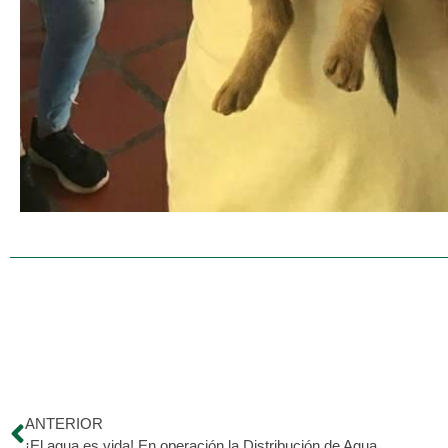
ANTERIOR
¡El agua es vida! En operación la Distribución de Agua Tratada en nuestra Sede Principal. ?