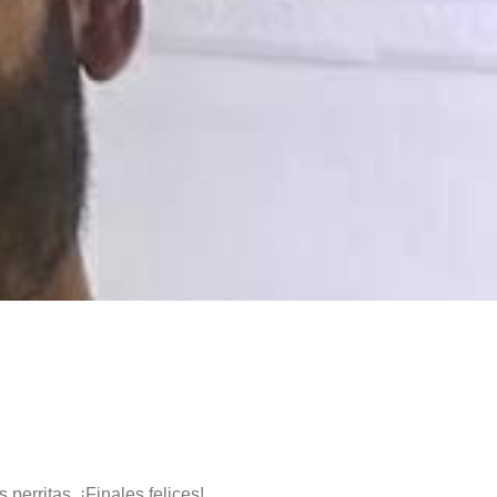
perritas. ¡Finales felices!