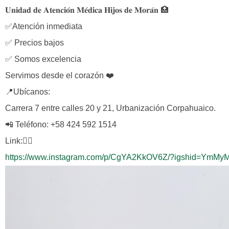
𝐔𝐧𝐢𝐝𝐚𝐝 𝐝𝐞 𝐀𝐭𝐞𝐧𝐜𝐢𝐨́𝐧 𝐌𝐞́𝐝𝐢𝐜𝐚 𝐇𝐢𝐣𝐨𝐬 𝐝𝐞 𝐌𝐨𝐫𝐚́𝐧 🏥
✅Atención inmediata
✅ Precios bajos
✅ Somos excelencia
Servimos desde el corazón ❤️
📍Ubícanos:
Carrera 7 entre calles 20 y 21, Urbanización Corpahuaico.
📲 Teléfono: +58 424 592 1514
Link:👇🏻
https://www.instagram.com/p/CgYA2KkOV6Z/?igshid=YmM