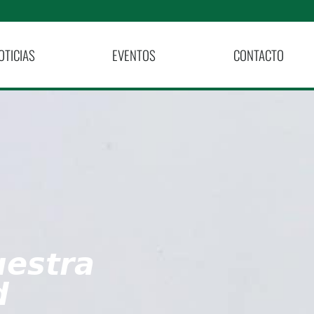
OTICIAS
EVENTOS
CONTACTO
𝙚𝙨𝙩𝙧𝙖
𝙙