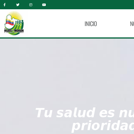
INICIO
N
𝙏𝙪 𝙨𝙖𝙡𝙪𝙙 𝙚𝙨 𝙣
𝙥𝙧𝙞𝙤𝙧𝙞𝙙𝙖