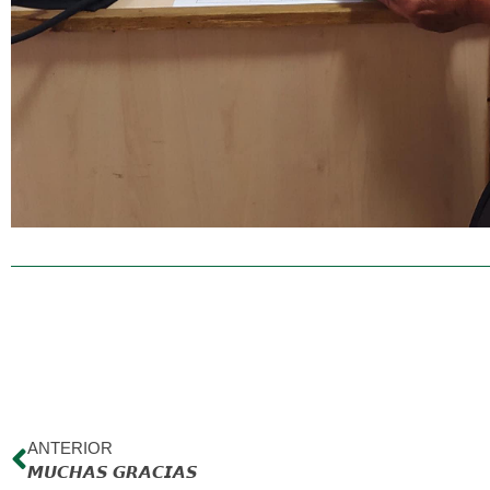
ANTERIOR
𝙈𝙐𝘾𝙃𝘼𝙎 𝙂𝙍𝘼𝘾𝙄𝘼𝙎