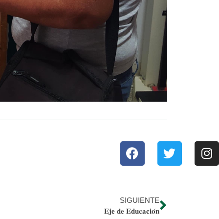
SIGUIENTE
𝐄𝐣𝐞 𝐝𝐞 𝐄𝐝𝐮𝐜𝐚𝐜𝐢𝐨́𝐧