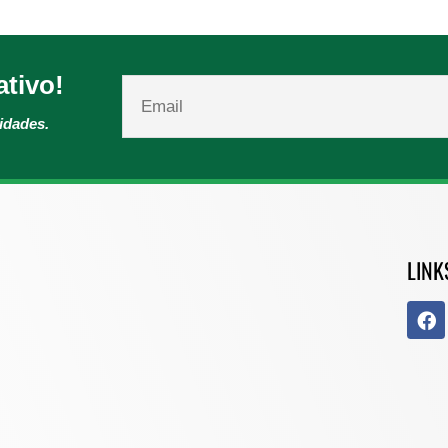
ativo!
vidades.
LINK