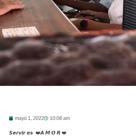
mayo 1, 2022
10:08 am
𝙎𝙚𝙧𝙫𝙞𝙧 𝙚𝙨 ❤️𝘼 𝙈 𝙊 𝙍 ❤️