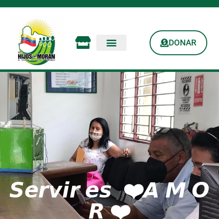
DONAR
𝙎𝙚𝙧𝙫𝙞𝙧 𝙚𝙨 ❤️𝘼 𝙈 𝙊
𝙍 ❤️