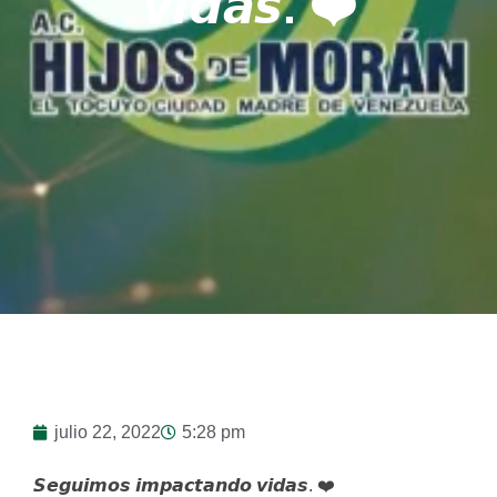
𝙫𝙞𝙙𝙖𝙨. ❤️
julio 22, 2022
5:28 pm
𝙎𝙚𝙜𝙪𝙞𝙢𝙤𝙨 𝙞𝙢𝙥𝙖𝙘𝙩𝙖𝙣𝙙𝙤 𝙫𝙞𝙙𝙖𝙨. ❤️