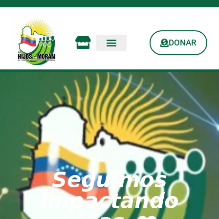
DONAR
𝙎𝙚𝙜𝙪𝙞𝙢𝙤𝙨
𝙞𝙢𝙥𝙖𝙘𝙩𝙖𝙣𝙙𝙤