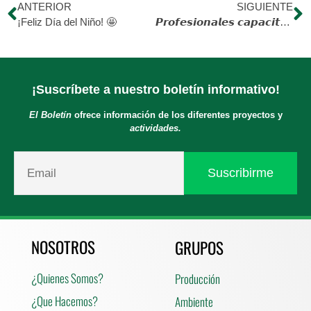
ANTERIOR
SIGUIENTE
¡Feliz Día del Niño! 🤩
𝙋𝙧𝙤𝙛𝙚𝙨𝙞𝙤𝙣𝙖𝙡𝙚𝙨 𝙘𝙖𝙥𝙖𝙘𝙞𝙩𝙖𝙙𝙤𝙨 𝙥𝙖𝙧𝙖 𝙩𝙧𝙖𝙩𝙖𝙧 𝙩𝙪 𝙨𝙖𝙡𝙪𝙙. 🩺👨🏻‍⚕️
¡Suscríbete a nuestro boletín informativo!
El Boletín
ofrece información de los diferentes proyectos y
actividades.
NOSOTROS
GRUPOS
¿Quienes Somos?
Producción
¿Que Hacemos?
Ambiente