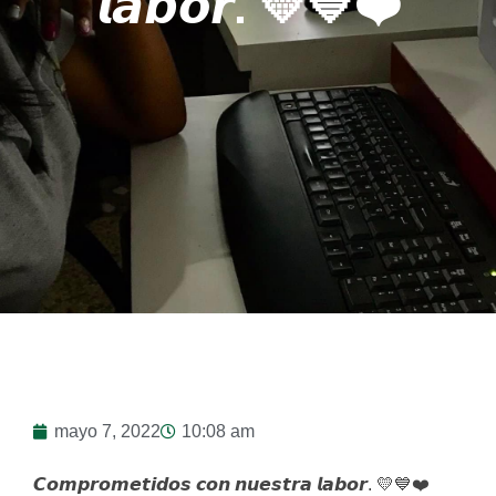
𝙡𝙖𝙗𝙤𝙧. 💛💙❤️
mayo 7, 2022
10:08 am
𝘾𝙤𝙢𝙥𝙧𝙤𝙢𝙚𝙩𝙞𝙙𝙤𝙨 𝙘𝙤𝙣 𝙣𝙪𝙚𝙨𝙩𝙧𝙖 𝙡𝙖𝙗𝙤𝙧. 💛💙❤️