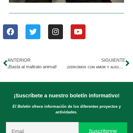
ANTERIOR
SIGUIENTE
¡Basta al maltrato animal!
¡sᴇʀᴠɪᴍᴏs ᴄᴏɴ ᴀᴍᴏʀ ʏ ᴀʟᴇɢʀɪ́ᴀ! 🤲🏻❤️
¡Suscríbete a nuestro boletín informativo!
El Boletín
ofrece información de los diferentes proyectos y
actividades.