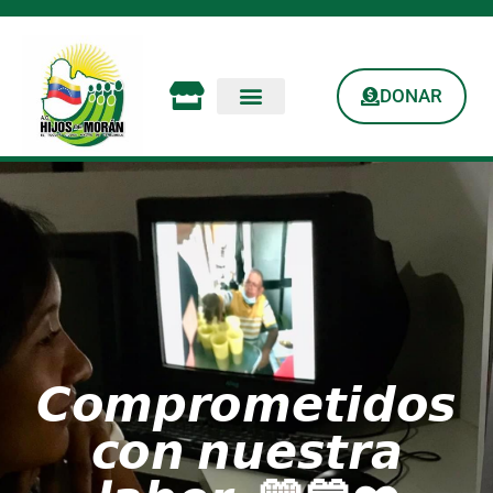
DONAR
𝘾𝙤𝙢𝙥𝙧𝙤𝙢𝙚𝙩𝙞𝙙𝙤𝙨
𝙘𝙤𝙣 𝙣𝙪𝙚𝙨𝙩𝙧𝙖