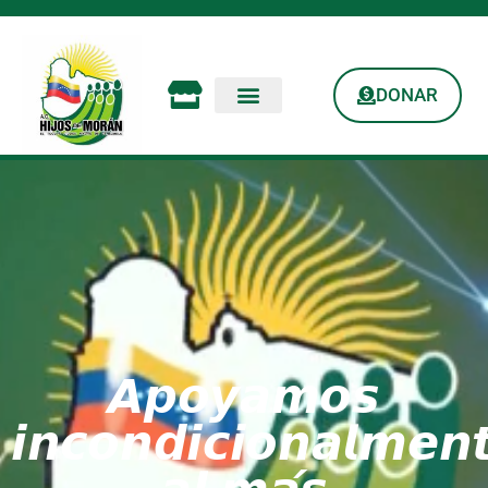
DONAR
𝘼𝙥𝙤𝙮𝙖𝙢𝙤𝙨
𝙞𝙣𝙘𝙤𝙣𝙙𝙞𝙘𝙞𝙤𝙣𝙖𝙡𝙢𝙚𝙣