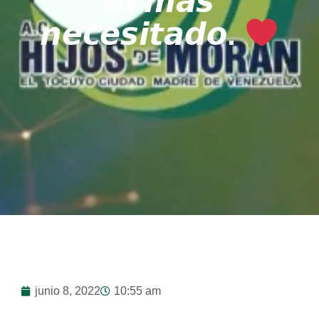
𝙖𝙡 𝙢𝙖́𝙨
𝙣𝙚𝙘𝙚𝙨𝙞𝙩𝙖𝙙𝙤.
junio 8, 2022
10:55 am