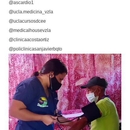
@ascardio1
@ucla.medicina_vzla
@uclacursosdcee
@medicalhousevzla
@clinicaacostaortiz
@policlinicasanjavierbqto