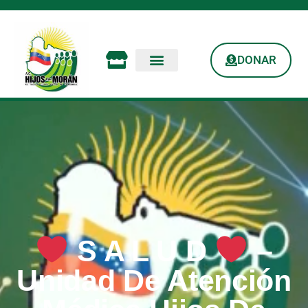
DONAR
S A L U D
–
Unidad De Atención