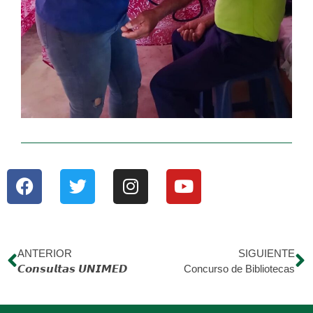
ANTERIOR
SIGUIENTE
𝘾𝙤𝙣𝙨𝙪𝙡𝙩𝙖𝙨 𝙐𝙉𝙄𝙈𝙀𝘿
Concurso de Bibliotecas