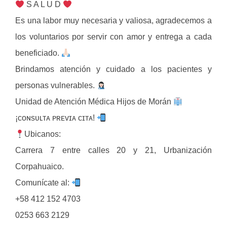
S A L U D
Es una labor muy necesaria y valiosa, agradecemos a
los voluntarios por servir con amor y entrega a cada
beneficiado.
Brindamos atención y cuidado a los pacientes y
personas vulnerables.
Unidad de Atención Médica Hijos de Morán
¡ᴄᴏɴsᴜʟᴛᴀ ᴘʀᴇᴠɪᴀ ᴄɪᴛᴀ!
Ubicanos:
Carrera 7 entre calles 20 y 21, Urbanización
Corpahuaico.
Comunícate al:
+58 412 152 4703
0253 663 2129